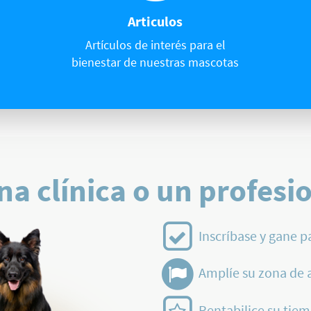
Articulos
Artículos de interés para el
bienestar de nuestras mascotas
na clínica o un profesi
Inscríbase y gane p
Amplíe su zona de 
Rentabilice su tiem