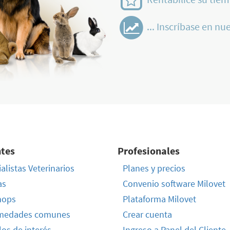
... Inscríbase en nue
ntes
Profesionales
alistas Veterinarios
Planes y precios
as
Convenio software Milovet
hops
Plataforma Milovet
medades comunes
Crear cuenta
los de interés
Ingreso a Panel del Cliente