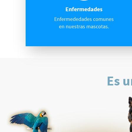
Enfermedades
Enfermededades comunes
en nuestras mascotas.
Es u