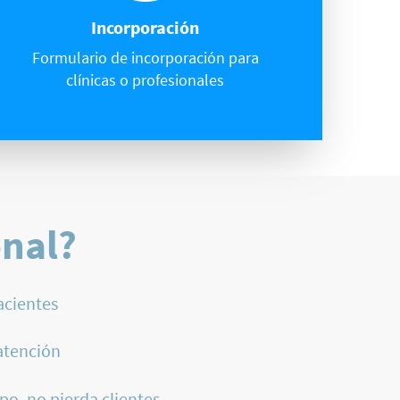
Incorporación
Formulario de incorporación para
clínicas o profesionales
onal?
acientes
atención
po, no pierda clientes