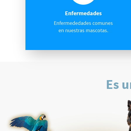
Enfermedades
Enfermededades comunes
en nuestras mascotas.
Es u