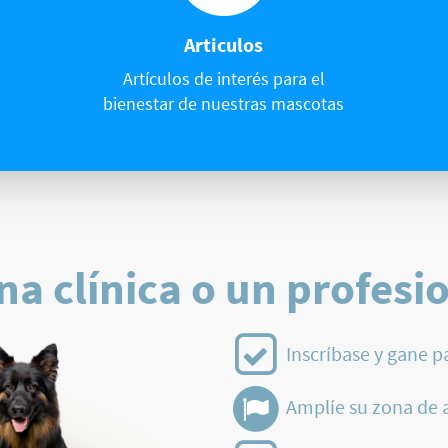
Articulos
Artículos de interés para el
bienestar de nuestras mascotas
na clínica o un profesi
Inscríbase y gane p
Amplíe su zona de 