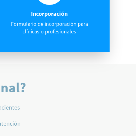
Incorporación
Formulario de incorporación para
clínicas o profesionales
onal?
acientes
atención