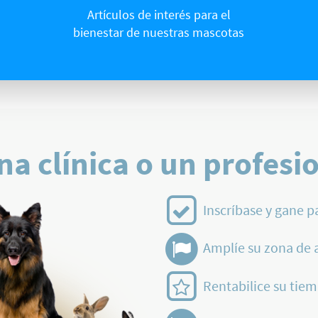
Artículos de interés para el
bienestar de nuestras mascotas
na clínica o un profesi
Inscríbase y gane p
Amplíe su zona de 
Rentabilice su tiem