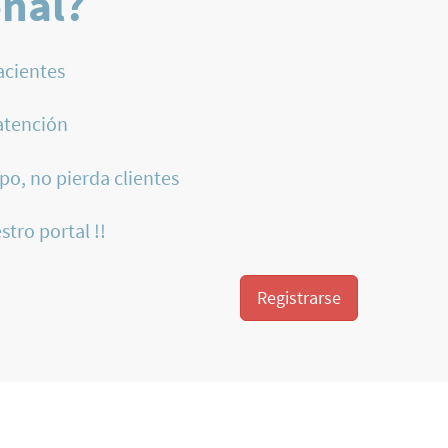
onal?
acientes
atención
po, no pierda clientes
stro portal !!
Registrarse