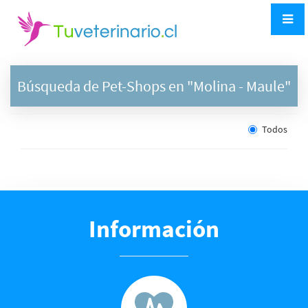
Búsqueda de Pet-Shops en "
Molina
- Maule"
Todos
Información