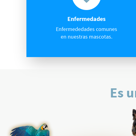
Enfermedades
Enfermededades comunes
en nuestras mascotas.
Es u