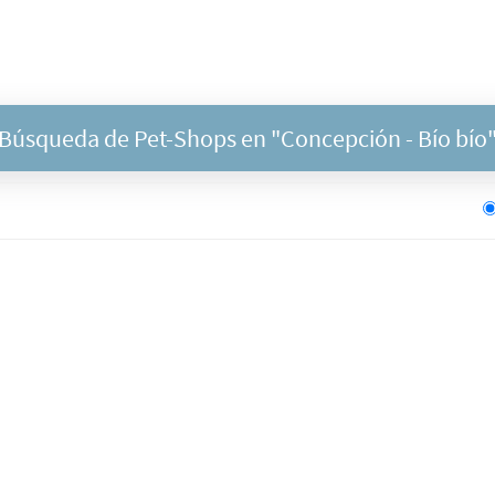
Búsqueda de Pet-Shops en "
Concepción
- Bío bío