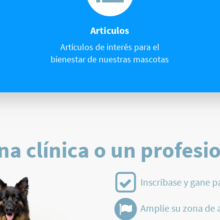
Articulos
Artículos de interés para el
bienestar de nuestras mascotas
na clínica o un profesi
Inscríbase y gane p
Amplíe su zona de 