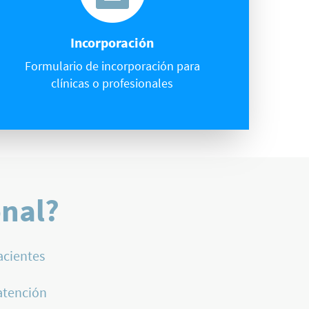
Incorporación
Formulario de incorporación para
clínicas o profesionales
onal?
acientes
atención