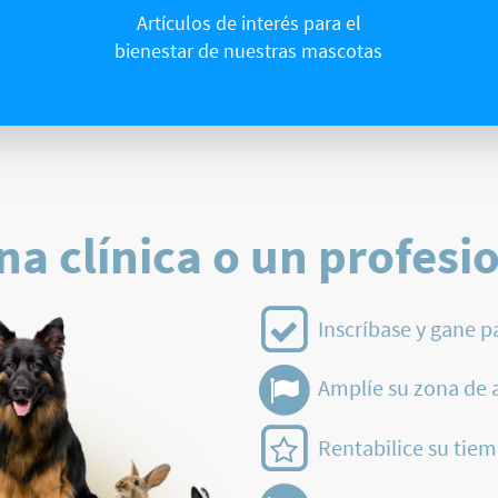
Artículos de interés para el
bienestar de nuestras mascotas
na clínica o un profesi
Inscríbase y gane p
Amplíe su zona de 
Rentabilice su tiem