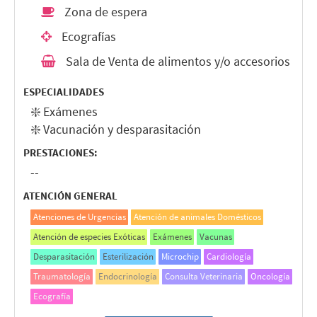
Zona de espera
Ecografías
Sala de Venta de alimentos y/o accesorios
ESPECIALIDADES
❇️ Exámenes
❇️ Vacunación y desparasitación
PRESTACIONES:
--
ATENCIÓN GENERAL
Atenciones de Urgencias
Atención de animales Domésticos
Atención de especies Exóticas
Exámenes
Vacunas
Desparasitación
Esterilización
Microchip
Cardiología
Traumatología
Endocrinología
Consulta Veterinaria
Oncología
Ecografía