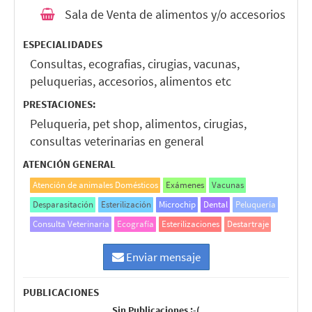
Sala de Venta de alimentos y/o accesorios
ESPECIALIDADES
Consultas, ecografias, cirugias, vacunas,
peluquerias, accesorios, alimentos etc
PRESTACIONES:
Peluqueria, pet shop, alimentos, cirugias,
consultas veterinarias en general
ATENCIÓN GENERAL
Atención de animales Domésticos
Exámenes
Vacunas
Desparasitación
Esterilización
Microchip
Dental
Peluquería
Consulta Veterinaria
Ecografía
Esterilizaciones
Destartraje
Enviar mensaje
PUBLICACIONES
Sin Publicaciones :-(