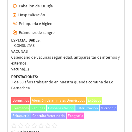
Pabellón de Cirugía
Hospitalización
Peluquería e higiene
Exámenes de sangre
ESPECIALIDADES:
CONSULTAS
VACUNAS
Calendario de vacunas según edad, antiparasitarios internos y
externos.
Vacuna(...)
PRESTACIONES:
+ de 30 años trabajando en nuestra querida comuna de Lo
Barnechea
Domicilios
Atención de animales Domésticos
Exóticos
Exámenes
Vacunas
Desparasitación
Esterilización
Microchip
Peluquería
Consulta Veterinaria
Ecografía