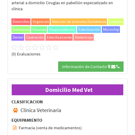
arterial a domicilio Cirugías en pabellón especializado en
clínica
Domicilios
Urgencias
Atención de animales Domésticos
Exóticos
Exámenes
Vacunas
Desparasitación
Esterilización
Microchip
Dental
Castración
Esterilizaciones
Destartraje
(0) Evaluaciones
Información de Contacto
Domicilio Med Vet
CLASIFICACION
Clínica Veterinaria
EQUIPAMIENTO
Farmacia (venta de medicamentos)