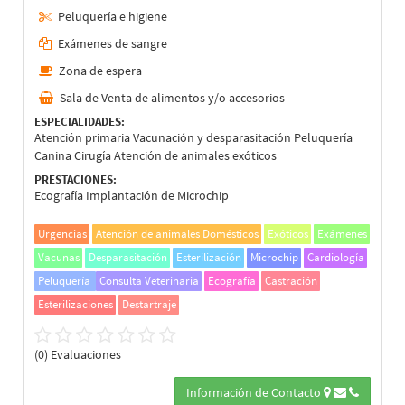
Peluquería e higiene
Exámenes de sangre
Zona de espera
Sala de Venta de alimentos y/o accesorios
ESPECIALIDADES:
Atención primaria Vacunación y desparasitación Peluquería
Canina Cirugía Atención de animales exóticos
PRESTACIONES:
Ecografía Implantación de Microchip
Urgencias
Atención de animales Domésticos
Exóticos
Exámenes
Vacunas
Desparasitación
Esterilización
Microchip
Cardiología
Peluquería
Consulta Veterinaria
Ecografía
Castración
Esterilizaciones
Destartraje
(0) Evaluaciones
Información de Contacto