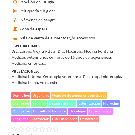
Pabellón de Cirugía
Peluquería e higiene
Exámenes de sangre
Zona de espera
Sala de Venta de alimentos y/o accesorios
ESPECIALIDADES:
Dra. Lorena Vieyra Attue - Dra. Macarena Medina Fontana
Medicos veterinarios con más de 10 años de experiencia.
Medicina en tu casa
PRESTACIONES:
Medicina Interna. Oncología veterinaria. Electroquimioterapia.
Medicina felina. Anestesia
Domicilios
Urgencias
Atención de animales Domésticos
Exámenes
Vacunas
Desparasitación
Esterilización
Microchip
Peluquería
Consulta Veterinaria
Oncología
Dermatología
Ecografía
Castración
Esterilizaciones
Destartraje