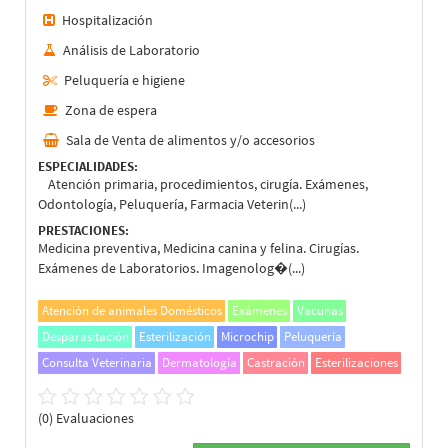
Hospitalización
Análisis de Laboratorio
Peluquería e higiene
Zona de espera
Sala de Venta de alimentos y/o accesorios
ESPECIALIDADES:
Atención primaria, procedimientos, cirugía. Exámenes,
Odontología, Peluquería, Farmacia Veterin(...)
PRESTACIONES:
Medicina preventiva, Medicina canina y felina. Cirugías.
Exámenes de Laboratorios. Imagenolog�(...)
Atención de animales Domésticos
Exámenes
Vacunas
Desparasitación
Esterilización
Microchip
Peluquería
Consulta Veterinaria
Dermatología
Castración
Esterilizaciones
(0) Evaluaciones