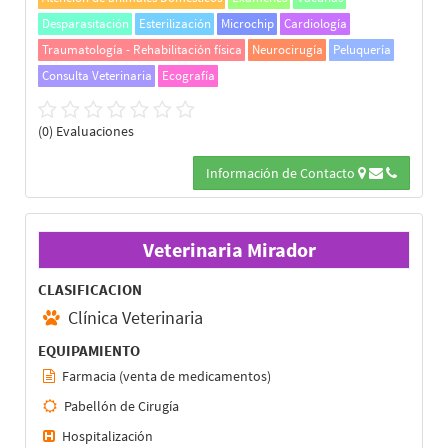
Desparasitación
Esterilización
Microchip
Cardiología
Traumatología - Rehabilitación física
Neurocirugía
Peluquería
Consulta Veterinaria
Ecografía
(0) Evaluaciones
Información de Contacto
Veterinaria Mirador
CLASIFICACION
Clínica Veterinaria
EQUIPAMIENTO
Farmacia (venta de medicamentos)
Pabellón de Cirugía
Hospitalización