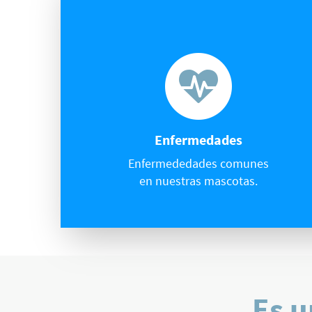
Enfermedades
Enfermededades comunes
en nuestras mascotas.
Es u