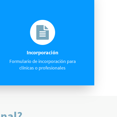
Incorporación
Formulario de incorporación para
clínicas o profesionales
onal?