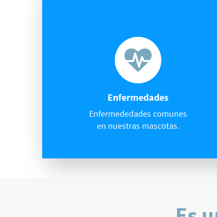
Enfermedades
Enfermededades comunes
en nuestras mascotas.
Es u