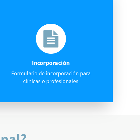
Incorporación
Formulario de incorporación para
clínicas o profesionales
onal?