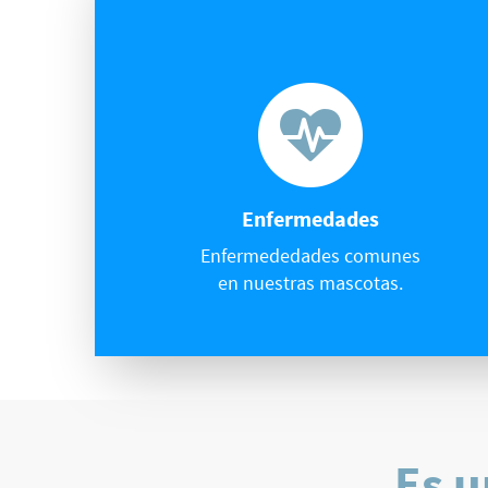
Enfermedades
Enfermededades comunes
en nuestras mascotas.
Es u