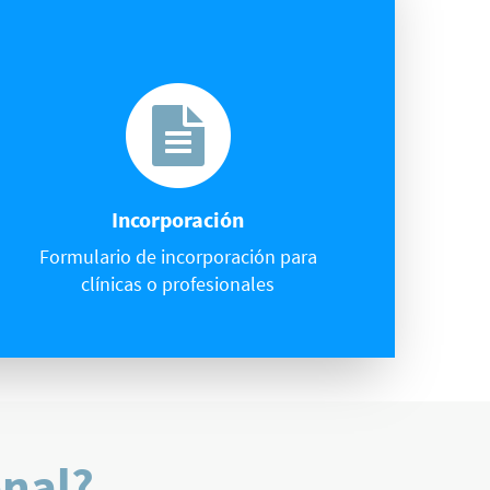
Incorporación
Formulario de incorporación para
clínicas o profesionales
onal?